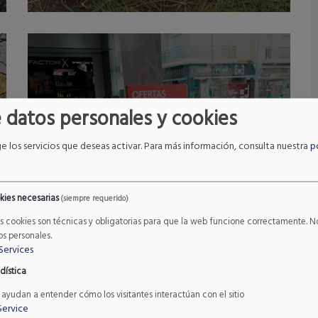
conteo de visitantes para disponer
de una herramienta de análisis de
Read More
la afluencia de v
 datos personales y cookies
ge los servicios que deseas activar.
Para más información, consulta nuestra
p
kies necesarias
(siempre requerido)
as cookies son técnicas y obligatorias para que la web funcione correctamente.
os personales.
Services
CONTROL DE AFORO
Control de aforo en
dística
tiendas Bodybell
 ayudan a entender cómo los visitantes interactúan con el sitio
Service