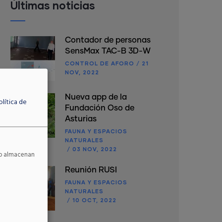
Últimas noticias
Contador de personas
SensMax TAC-B 3D-W
CONTROL DE AFORO
/
21
NOV, 2022
Nueva app de la
olítica de
Fundación Oso de
Asturias
FAUNA Y ESPACIOS
NATURALES
/
03 NOV, 2022
 No almacenan
Reunión RUSI
FAUNA Y ESPACIOS
NATURALES
/
10 OCT, 2022