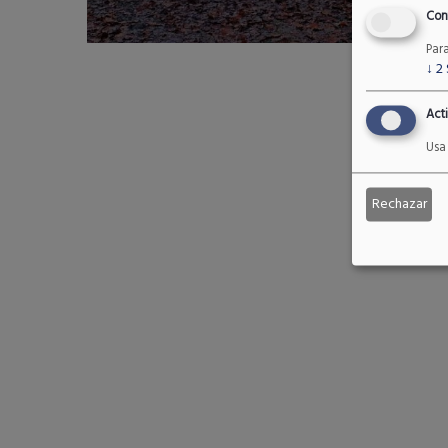
Con
El servicio de Vigilancia y Control
de la Biodiversidad de la Dirección
Par
↓
2
General del Medio Natural del
Read More
Principado de A
Acti
Usa 
Rechazar