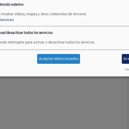
tenido externo
Venta e instalación de dispositivos
de conteo de clientes en tiendas
a mostrar vídeos, mapas y otros contenidos de terceros
Services
Bodybell (Douglas)
.
Read More
var/desactivar todos los servicios
este interruptor para activar o desactivar todos los servicios.
Aceptar seleccionados
Ac
Po