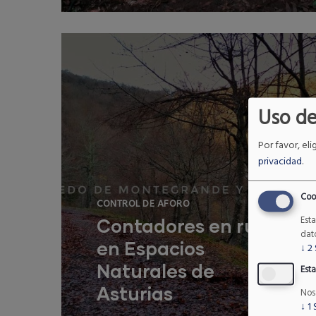
Natural de Cantabria concedió a
Imatec Innovación una ayuda para
Read More
la realización del pr
Uso de
Por favor, eli
privacidad
.
Coo
CONTROL DE AFORO
Est
Contadores en rutas
dat
en Espacios
↓
2
Naturales de
Esta
Asturias
Nos
↓
1