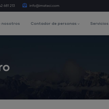
42 681 213
info@imateci.com
 nosotros
Contador de personas
Servicios
ro