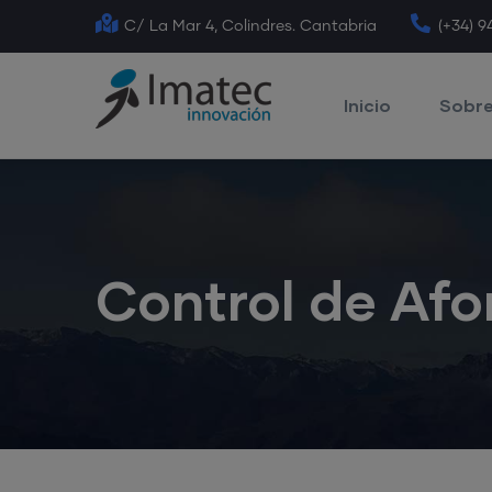
Skip
C/ La Mar 4, Colindres. Cantabria
(+34) 9
to
Main
main
Navigation
Inicio
Sobre
content
Control de Afo