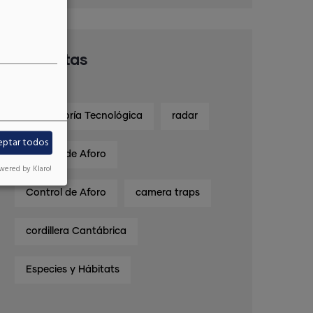
Etiquetas
Consultoría Tecnológica
radar
eptar todos
Control de Aforo
wered by Klaro!
Control de Aforo
camera traps
cordillera Cantábrica
Especies y Hábitats