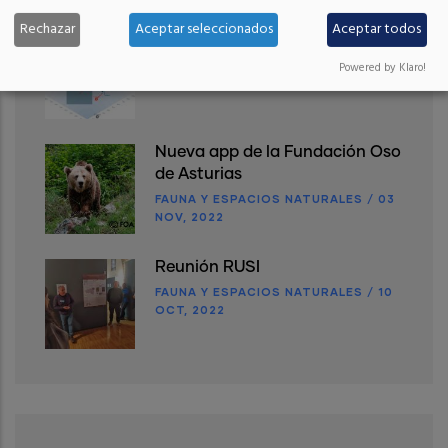
Rechazar
Aceptar seleccionados
Aceptar todos
Contador de personas SensMax
TAC-B 3D-W
Powered by Klaro!
CONTROL DE AFORO
/
21 NOV, 2022
Nueva app de la Fundación Oso
de Asturias
FAUNA Y ESPACIOS NATURALES
/
03
NOV, 2022
Reunión RUSI
FAUNA Y ESPACIOS NATURALES
/
10
OCT, 2022