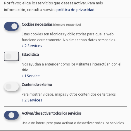
Por favor, elige los servicios que deseas activar.
Para más
Imatec Innovación
información, consulta nuestra
política de privacidad
.
Cookies necesarias
(siempre requerido)
Quienes somos
Estas cookies son técnicas y obligatorias para que la web
funcione correctamente. No almacenan datos personales.
Nuestro equipo
↓
2
Services
Estadística
Servicios
Nos ayudan a entender cómo los visitantes interactúan con el
Proyectos
sitio
↓
1
Service
Contacto
Contenido externo
Para mostrar vídeos, mapas y otros contenidos de terceros
↓
2
Services
Activar/desactivar todos los servicios
Últimas noticias
Usa este interruptor para activar o desactivar todos los servicios.